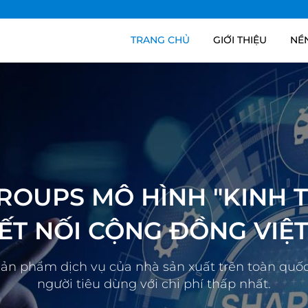
TRANG CHỦ
GIỚI THIỆU
NỀ
ROUPS MÔ HÌNH "KINH T
KẾT NỐI CỘNG ĐỒNG VIỆ
sản phẩm dịch vụ của nhà sản xuất trên toàn quố
người tiêu dùng với chi phí thấp nhất.