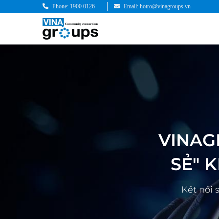
Phone: 1900 0126
Email: hotro@vinagroups.vn
VINAG
SẺ" 
Kết nối 