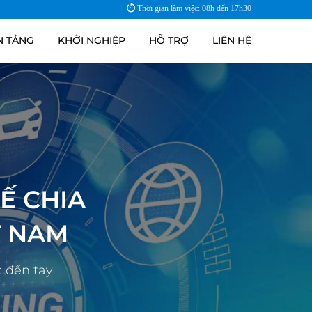
Thời gian làm việc: 08h đến 17h30
N TẢNG
KHỞI NGHIỆP
HỖ TRỢ
LIÊN HỆ
Ế CHIA
T NAM
c đến tay